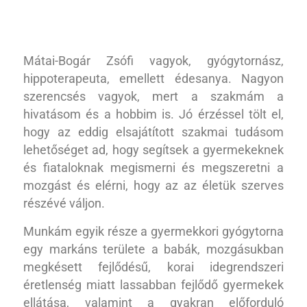
Mátai-Bogár Zsófi vagyok, gyógytornász,
hippoterapeuta, emellett édesanya. Nagyon
szerencsés vagyok, mert a szakmám a
hivatásom és a hobbim is. Jó érzéssel tölt el,
hogy az eddig elsajátított szakmai tudásom
lehetőséget ad, hogy segítsek a gyermekeknek
és fiataloknak megismerni és megszeretni a
mozgást és elérni, hogy az az életük szerves
részévé váljon.
Munkám egyik része a gyermekkori gyógytorna
egy markáns területe a babák, mozgásukban
megkésett fejlődésű, korai idegrendszeri
éretlenség miatt lassabban fejlődő gyermekek
ellátása, valamint a gyakran előforduló