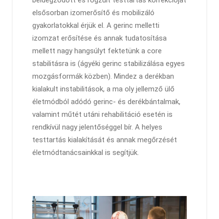
beidegződött és rögzült testtartás korrekcióját
elsősorban izomerősítő és mobilizáló
gyakorlatokkal érjük el. A gerinc melletti
izomzat erősítése és annak tudatosítása
mellett nagy hangsúlyt fektetünk a core
stabilitásra is (ágyéki gerinc stabilizálása egyes
mozgásformák közben). Mindez a derékban
kialakult instabilitások, a ma oly jellemző ülő
életmódból adódó gerinc- és derékbántalmak,
valamint műtét utáni rehabilitáció esetén is
rendkívül nagy jelentőséggel bír. A helyes
testtartás kialakítását és annak megőrzését
életmódtanácsainkkal is segítjük.