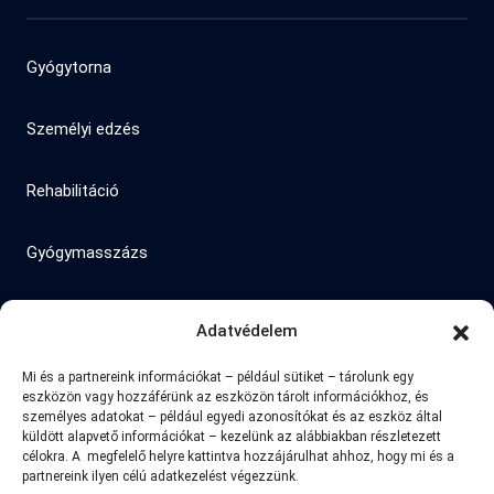
Gyógytorna
Személyi edzés
Rehabilitáció
Gyógymasszázs
Adatvédelem
Mi és a partnereink információkat – például sütiket – tárolunk egy
eszközön vagy hozzáférünk az eszközön tárolt információkhoz, és
személyes adatokat – például egyedi azonosítókat és az eszköz által
küldött alapvető információkat – kezelünk az alábbiakban részletezett
célokra. A megfelelő helyre kattintva hozzájárulhat ahhoz, hogy mi és a
partnereink ilyen célú adatkezelést végezzünk.